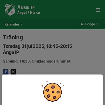
ÅNGE IF
Ånge IF Herrar
Logga in
Kalender
Träning
Torsdag 31 jul 2025, 18:45-20:15
Ånge IP
Samling: 18:30, Omklädningsrummet