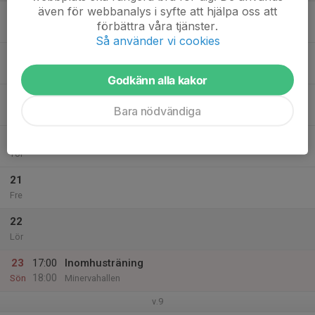
även för webbanalys i syfte att hjälpa oss att
17
förbättra våra tjänster.
Mån
Så använder vi cookies
18
Tis
Godkänn alla kakor
19
Bara nödvändiga
Ons
20
Tor
21
Fre
22
Lör
23
17:00
Inomhusträning
18:00
Sön
Minervahallen
v.9