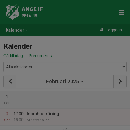
ÅNGE IF
PF14-15
Logga in
Kalender
Kalender
Gå till idag
|
Prenumerera
Februari 2025
1
Lör
2
17:00
Inomhusträning
18:00
Sön
Minervahallen
v.6