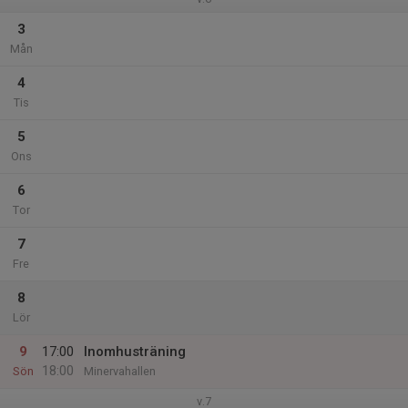
3
Mån
4
Tis
5
Ons
6
Tor
7
Fre
8
Lör
9
17:00
Inomhusträning
18:00
Sön
Minervahallen
v.7